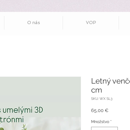
O nás
VOP
Letný venč
cm
SKU: WX SL3
Price
65,00 €
Množstvo
*