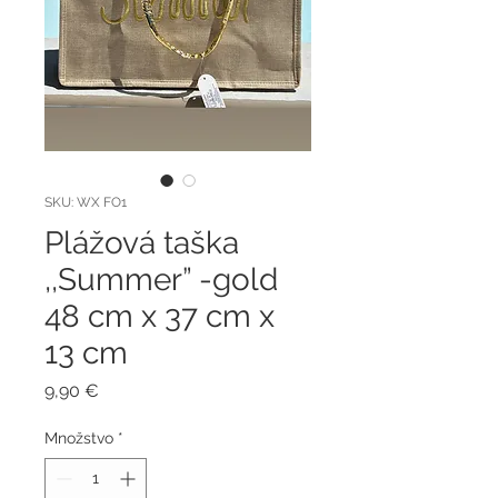
SKU: WX FO1
Plážová taška
,,Summer” -gold
48 cm x 37 cm x
13 cm
Price
9,90 €
Množstvo
*