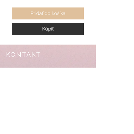
Pridať do košíka
Kúpiť
KONTAKT
info@venceky.sk
0905 347 953
Ľubica Pastoreková
Po.-Piatok od 9,00-16,00 hod
ADRESA
SHOWROOM/SKLAD: