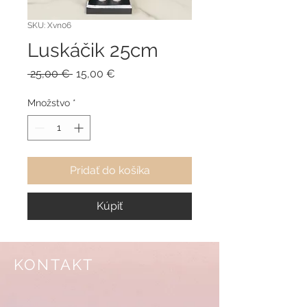
SKU: Xvn06
Luskáčik 25cm
Normálna
Zľavnená
 25,00 € 
15,00 €
cena
cena
Množstvo
*
Pridať do košíka
Kúpiť
KONTAKT