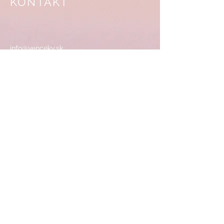
KONTAKT
info@venceky.sk
0905 347 953
Ľubica Pastoreková
Po.-Piatok od 9,00-16,00 hod
ADRESA
SHOWROOM/SKLAD:
Dolnopeterská 16
Hurbanovo 94701
Sledujte nás