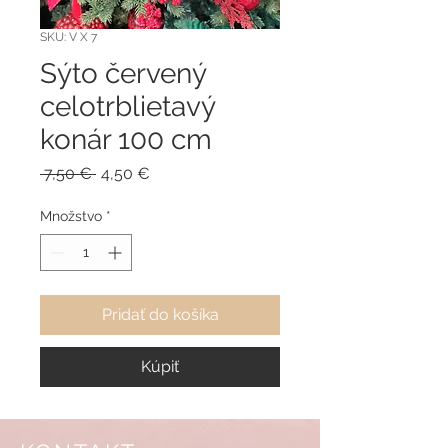
SKU: V X 7
Sýto červený
celotrblietavý
konár 100 cm
Normálna
Zľavnená
 7,50 € 
4,50 €
cena
cena
Množstvo
*
Pridať do košíka
Kúpiť