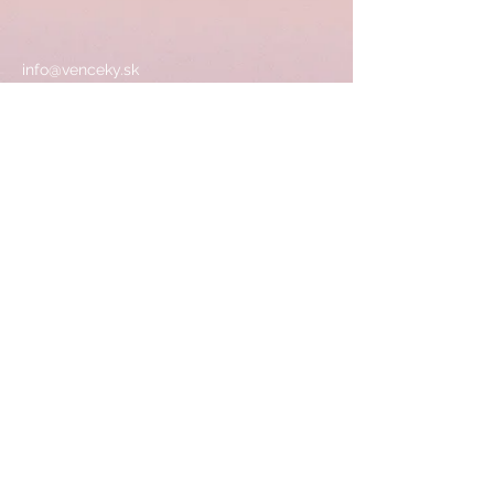
info@venceky.sk
0905 347 953
Ľubica Pastoreková
Po.-Piatok od 9,00-16,00 hod
ADRESA
SHOWROOM/SKLAD:
Dolnopeterská 16
Hurbanovo 94701
Sledujte nás
© 2025 Venceky.sk