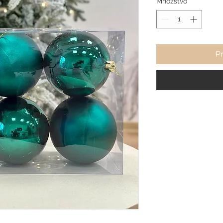
Množstvo
*
Pr