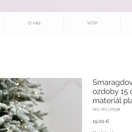
O nás
VOP
Smaragdov
ozdoby 15 
materiál pl
SKU: WX LP7538
Price
19,00 €