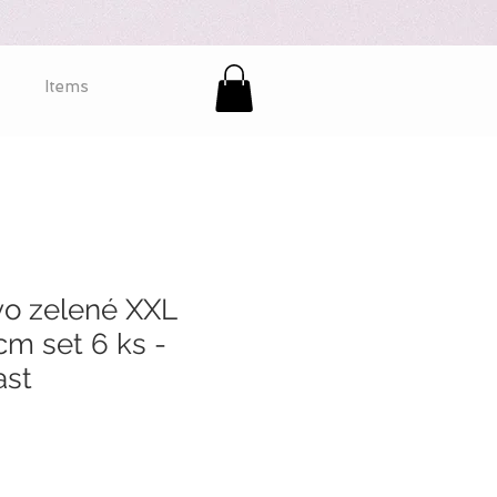
Items
o zelené XXL
cm set 6 ks -
ast